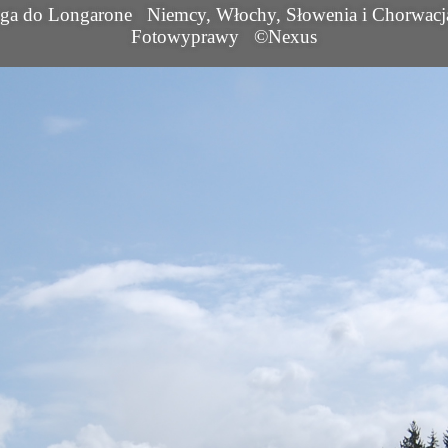
oga do Longarone
Niemcy, Włochy, Słowenia i Chorwacj
Fotowyprawy
©Nexus