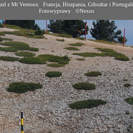
jazd z Mt Ventoux
Francja, Hiszpania, Gibraltar i Portugal
Fotowyprawy
©Nexus