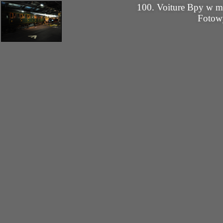
100. Voiture Bpy w
Fotow