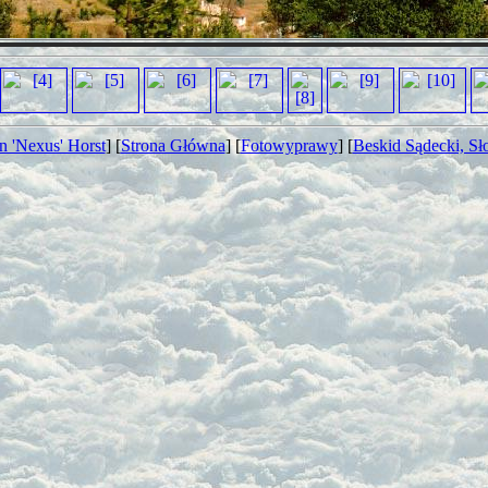
 'Nexus' Horst
] [
Strona Główna
] [
Fotowyprawy
] [
Beskid Sądecki, Sł