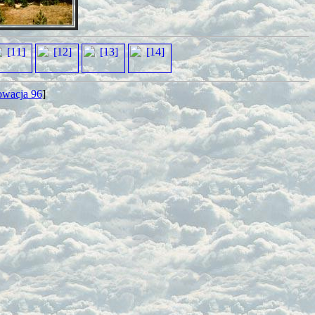
owacja 96
]