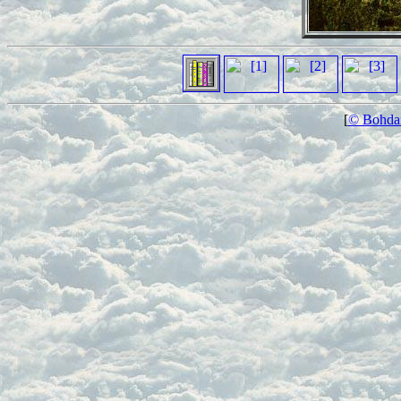
[
© Bohdan