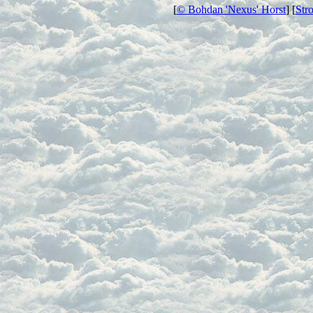
[
© Bohdan 'Nexus' Horst
] [
Str