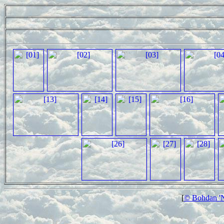
[
© Bohdan 'N